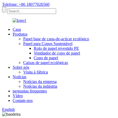
Telefone: +86 18077026560
Casa
Produtos
Papel base de cana-de-açúcar ecológico
Papel para Copos Sustentável
Rolo de papel revestido PE
Ventilador de copo de papel
Copo de papel
Caixas de papel ecológicas
Sobre nós
Visita à fábrica
Notícias
Notícias da empresa
Notícias da indústria
perguntas frequentes
Vídeo
Contate-nos
English