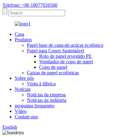
Telefone: +86 18077026560
Casa
Produtos
Papel base de cana-de-açúcar ecológico
Papel para Copos Sustentável
Rolo de papel revestido PE
Ventilador de copo de papel
Copo de papel
Caixas de papel ecológicas
Sobre nós
Visita à fábrica
Notícias
Notícias da empresa
Notícias da indústria
perguntas frequentes
Vídeo
Contate-nos
English