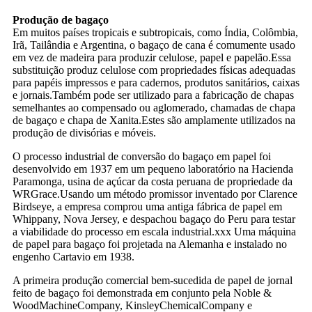
Produção de bagaço
Em muitos países tropicais e subtropicais, como Índia, Colômbia,
Irã, Tailândia e Argentina, o bagaço de cana é comumente usado
em vez de madeira para produzir celulose, papel e papelão.Essa
substituição produz celulose com propriedades físicas adequadas
para papéis impressos e para cadernos, produtos sanitários, caixas
e jornais.Também pode ser utilizado para a fabricação de chapas
semelhantes ao compensado ou aglomerado, chamadas de chapa
de bagaço e chapa de Xanita.Estes são amplamente utilizados na
produção de divisórias e móveis.
O processo industrial de conversão do bagaço em papel foi
desenvolvido em 1937 em um pequeno laboratório na Hacienda
Paramonga, usina de açúcar da costa peruana de propriedade da
WRGrace.Usando um método promissor inventado por Clarence
Birdseye, a empresa comprou uma antiga fábrica de papel em
Whippany, Nova Jersey, e despachou bagaço do Peru para testar
a viabilidade do processo em escala industrial.xxx Uma máquina
de papel para bagaço foi projetada na Alemanha e instalado no
engenho Cartavio em 1938.
A primeira produção comercial bem-sucedida de papel de jornal
feito de bagaço foi demonstrada em conjunto pela Noble &
WoodMachineCompany, KinsleyChemicalCompany e