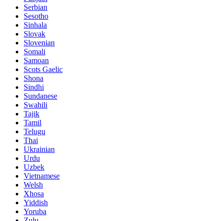
Serbian
Sesotho
Sinhala
Slovak
Slovenian
Somali
Samoan
Scots Gaelic
Shona
Sindhi
Sundanese
Swahili
Tajik
Tamil
Telugu
Thai
Ukrainian
Urdu
Uzbek
Vietnamese
Welsh
Xhosa
Yiddish
Yoruba
Zulu