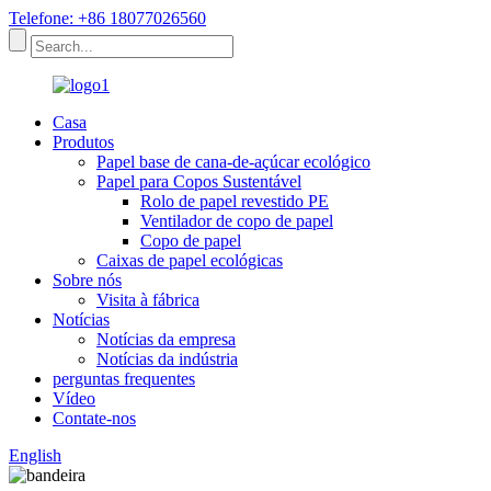
Telefone: +86 18077026560
Casa
Produtos
Papel base de cana-de-açúcar ecológico
Papel para Copos Sustentável
Rolo de papel revestido PE
Ventilador de copo de papel
Copo de papel
Caixas de papel ecológicas
Sobre nós
Visita à fábrica
Notícias
Notícias da empresa
Notícias da indústria
perguntas frequentes
Vídeo
Contate-nos
English