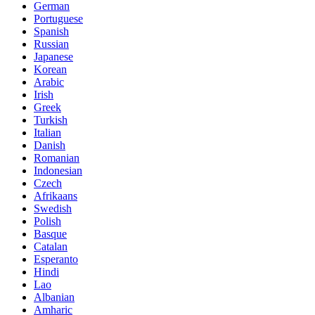
German
Portuguese
Spanish
Russian
Japanese
Korean
Arabic
Irish
Greek
Turkish
Italian
Danish
Romanian
Indonesian
Czech
Afrikaans
Swedish
Polish
Basque
Catalan
Esperanto
Hindi
Lao
Albanian
Amharic